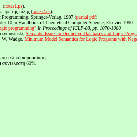
ς
(
notes
1.
ps
).
ς πρώτης τάξης (
notes
2.
ps
).
c Programming, Springer-Verlag, 1987 (
partial pdf
)
ter 10 in Handbook of Theoretical Computer Science, Elsevier 1990
 logic programming"
In Proc
eedings
of ICLP-88, pp. 1070-1080
rzymusinski
,
Semantic Issues in Deductive Databases and Logic Prog
W. W. Wadge,
Minimum Model Semantics for Logic Programs with Negat
 μια τελική παρουσίαση.
ς) συντελεστή 60%.