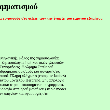
αμματισμού
α εγγραφούν στο
eclass
πριν την έναρξη του εαρινού εξαμήνου.
Μηχανική). Ρόλος της σημασιολογίας
 Σημασιολογία διαδικαστικών γλωσσών.
ς Συναρτήσεις. Θεώρημα Σταθερού
δρομικούς ορισμούς και συναρτήσεις
brand.
Πλήρη
πλέγματα
(complete lattices)
ιστου μοντέλου
Herbrand
. Σημασιολογία
τοπικά
στρωματοποιημένα
προγράμματα.
σιολογία σταθερού μοντέλου (
stable
model
ν παιγνίων και εφαρμογές στη