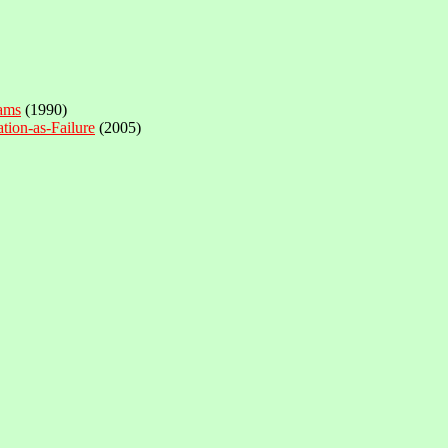
rams
(1990)
ion-as-Failure
(2005)