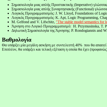
Σημασιολογία μιας απλής Προστακτικής (
Imperative
) γλώσσα
Σημασιολογία μιας απλής Συναρτησιακής (
Functional
) γλώσσα
Λογικός
Προγραμματισμός
: J. W. Lloyd, Foundations of Logi
Λογικός
Προγραμματισμός
: K. Apt, Logic Programming, Chap
M. Gelfond and V. Lifschitz,
"The stable model semantics for
Άρνηση
στο
Λογικό
Προγραμματισμό
:
H.
Przymusinska
, T.
P
Δηλωτική
Σημασιολογία
της
Άρνησης
: P. Rondogiannis and 
Βαθμολογία
Θα υπάρξει μία μεγάλη
ασκήση
με συντελεστή 40%
που θα απαιτεί
Επιπλέον, θα υπάρξει και τελική εξέταση η οποία θα έχει (προφανώ