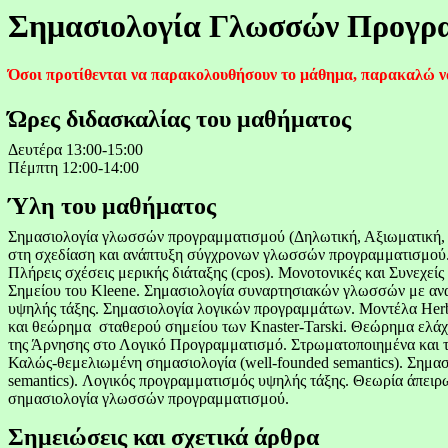
Σημασιολογία Γλωσσών Προγρ
Όσοι προτίθενται να παρακολουθήσουν το μάθημα, παρακαλώ ν
Ώρες διδασκαλίας του μαθήματος
Δευτέρα 13:00-15:00
Πέμπτη 12:00-14:00
Ύλη του μαθήματος
Σημασιολογία γλωσσών προγραμματισμού (Δηλωτική, Αξιωματική, 
στη σχεδίαση και ανάπτυξη σύγχρονων γλωσσών προγραμματισμού.
Πλήρεις σχέσεις μερικής διάταξης (
cpos
). Μονοτονικές και Συνεχεί
Σημείου του
Kleene
. Σημασιολογία συναρτησιακών γλωσσών με ανα
υψηλής τάξης. Σημασιολογία λογικών προγραμμάτων. Μοντέλα
Her
και θεώρημα
σταθερού σημείου των
Knaster-Tarski
. Θεώρημα ελάχ
της Άρνησης στο Λογικό Προγραμματισμό.
Στρωματοποιημένα
και 
Καλώς-θεμελιωμένη σημασιολογία (
well-founded
semantics
). Σημα
semantics
). Λογικός προγραμματισμός υψηλής τάξης. Θεωρία άπειρω
σημασιολογία γλωσσών προγραμματισμού.
Σημειώσεις και σχετικά άρθρα